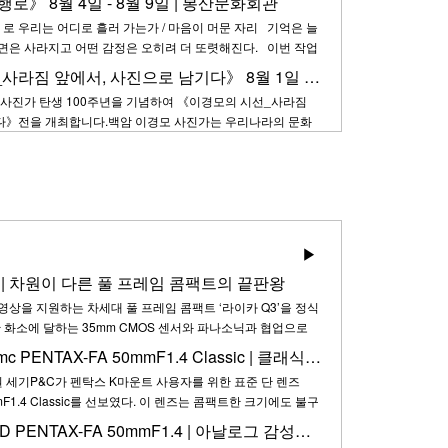
로》 8월 4일 - 8월 9일 | 봉산문화회관
상자로 추천하였다. ​ 2차 심사는 포트폴리오 리뷰 형식의 대면
 로 우리는 어디로 흘러 가는가 / 마음이 머문 자리 기억은 늘
장면은 사라지고 어떤 감정은 오히려 더 또렷해진다. 이번 작업
의 결을 따라가는 데서 시작되었다. 전생의 기억처럼 아득하게
《이경모의 시선_사라짐 앞에서, 사진으로 남기다》 8월 1일 - 8월 31일 | 광양문화예술회관
시간 속으로 흩어진 것이 아니라 여전히 내 안 어…
사진가 탄생 100주년을 기념하여 《이경모의 시선_사라짐
》전을 개최합니다. ​ 백암 이경모 사진가는 우리나라의 문화
시대를 살아가는 사람들의 삶을 사진으로 기록하며 한 시대의 모
겼습니다. ​ 이번 전시는 그의 시선을 따라 과거에 우리가 남긴
▶
Q3 | 차원이 다른 풀 프레임 콤팩트의 끝판왕
영상을 지원하는 차세대 풀 프레임 콤팩트 ‘라이카 Q3’을 정식
0만 화소에 달하는 35mm CMOS 센서와 파나소닉과 협업으로
tro IV 화상 처리 엔진을 탑재해 놀라운 기동성과 화질을 자랑
세기P&C, 리코 smc PENTAX-FA 50mmF1.4 Classic | 클래식 감성을 자극하는 고성능 초경량 단렌즈
 AF가 더해진 하이브리드 오토 포커스 시스템이 채택되어 자동
 세기P&C가 펜탁스 K마운트 사용자를 위한 표준 단 렌즈
 빠르고 부드럽…
0mmF1.4 Classic를 선보였다. 이 렌즈는 콤팩트한 크기에도 불구
의 풀 프레임 이미지 센서 사이즈에 완벽하게 대응하는 성능을
세기P&C, 리코 HD PENTAX-FA 50mmF1.4 | 아날로그 감성을 품은 K마운트용 최신 단 렌즈
SLR 용 표준 렌즈로 출시된 smc PENTAX-FA 50mmF1.4를