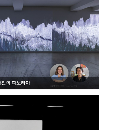
⦁ ⦁ 기획기사 ⦁ ⦁ 컨페션 투 디 어 스 Confession to the Earth | 아름답지만 위태로운 지구를 위한 고백