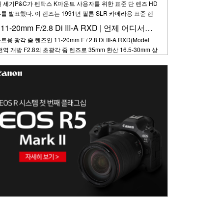
세기P&C가 펜탁스 K마운트 사용자를 위한 표준 단 렌즈 HD
적인 외관은 레트로 감성을 더해준다. 역…
1.4를 발표했다. 이 렌즈는 1991년 필름 SLR 카메라용 표준 렌
TAX-FA 50mmF.14를 기반으로 설계되어 펜탁스 특유의 감성
탐론, 후지필름용 11-20mm F/2.8 Di III-A RXD | 언제 어디서든 빛을 발하는 초경량 광각 줌 렌즈
 자랑한다. 렌즈 전면에 물과 기름을 방지하는 SP(슈퍼 프로
광각 줌 렌즈인 11-20mm F / 2.8 Di III-A RXD(Model
 외부 오염 물질로부터 렌즈를 보호하…
전역 개방 F2.8의 초광각 줌 렌즈로 35mm 환산 16.5-30mm 상
다. 대구경 줌 렌즈지만 상대적으로 소형 경량인 이 렌즈는 작
안정적이며 짐벌 등을 사용하여 동영상 촬영으로 사용해도 제
이용한 빠르고 정밀한 AF 구동 시스…