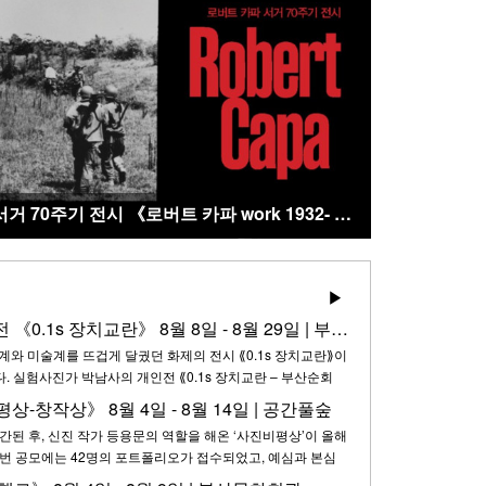
퍼 | 공공 건축 공간의 아름다움과 사회적 의미
▶
박남사 부산순회전 《0.1s 장치교란》 8월 8일 - 8월 29일 | 부산갤러리
계와 미술계를 뜨겁게 달궜던 화제의 전시 ⟪0.1s 장치교란⟫이
. 실험사진가 박남사의 개인전 ⟪0.1s 장치교란 – 부산순회
월 8일(토)부터 8월 29일(토)까지, 부산 사하구에 위치한 부산갤
상-창작상》 8월 4일 - 8월 14일 | 공간풀숲
산갤러리에서 기획한 사진역사200년을 기념한 전시의 일환이
된 후, 신진 작가 등용문의 역할을 해온 ‘사진비평상’이 올해
리…
이번 공모에는 42명의 포트폴리오가 접수되었고, 예심과 본심
정되었다. ​ 1차 심사는 사진비평상 운영위원회에서 맡았고, 총 5