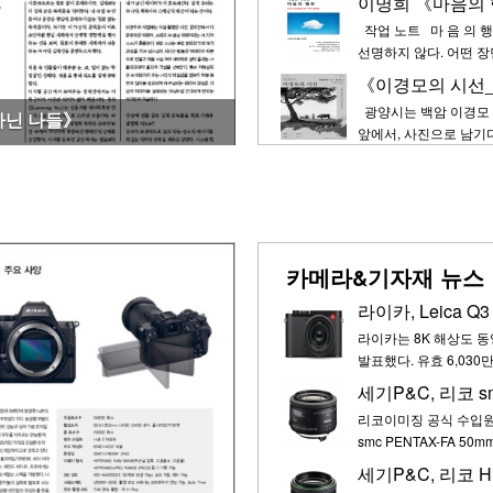
이명희 《마음의 행
명의 작가를 2차 심사대
작업 노트 마 음 의 행
심…
선명하지 않다. 어떤 
은 그렇게 남겨진 감정
느껴지는 지난 시절은 
광양시는 백암 이경모 
앞에서, 사진으로 남기다
유산과 자연, 그리고 
습을 소중한 기록으로 남
흔적을 돌아보…
카메라&기자재 뉴스
라이카, Leica 
라이카는 8K 해상도 동
발표했다. 유효 6,03
탄생시킨 최신예 Maes
하는 제품이다. 위상차
리코이미징 공식 수입원
초점도 더할 나위 없이
smc PENTAX-FA 5
하고 K-마운트 카메라
보여준다. 또한 1991년 