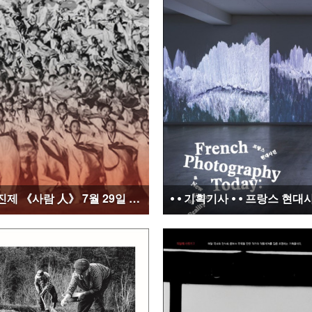
⦁ ⦁ 이번주 주목할 사진전⦁ ⦁ 제10회 부산국제사진제 《사람 人》 7월 29일 - 8월 18일 | 부산항국제전시컨벤션센터, 사상인디스테이션