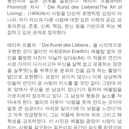
동반자와 같은 관계를 일컫는다. 에리히 프롬(Erich
Fromm)은 저서 「Die Kunst des Liebens(The Art of
Loving)」(1956)에서 사랑을 단순히 로맨틱한 감정이 아
니라, 자기 자신과 다른 사람에 대한 깊은 이해와 공감, 상
호의존성, 존중, 신뢰, 책임, 헌신 등을 기반으로 하는 복
잡하고 깊은 관계로 정의한다.
에리히 프롬의 「Die Kunst des Liebens」을 시각적으로
구현한 것이 엘리엇 어윗(Elliot Erwitt)이 에펠탑 옆의 연
인을 촬영한 사진이 아닐까 싶다(p.84). 이 작품은 연인이
서로 가까이 다가서고자 우산을 살짝 접고 포옹하는 장면
을 실루엣(노출 부족으로 윤곽의 안을 검게 하는 촬영기
법)으로 표현했다. 표정이 보이지 않으니 더욱 상상하게
만들며 연인이 곧 사랑의 키스를 할 것만 같다. 그런데 바
로 앞에서 우산을 쓴 남성이 장난기가 동하여 에펠탑을
가로지르며 점프하고 있다. 그 남성의 행동은 실소를 자
아내게 한다. 엘리엇 어윗이 “사람을 웃게 만드는 것이야
말로 큰 성공이다. 어려운 일이기에 더 보람을 느낀다”라
고 자주 언급했듯이, 그는 작품에 유머와 위트 그리고 해
학성을 강조하였다. 이 사진은 에펠탑 광장이 사랑이 넘
치는, 사랑을 갈구하는 젊은이의 공간이 되도록 하였으며