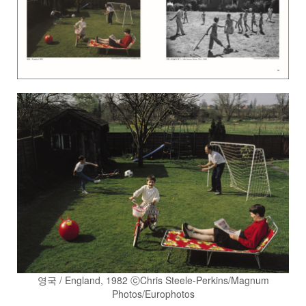
영국 / England, 1982 ⓒChris Steele-Perkins/Magnum
Photos/Europhotos