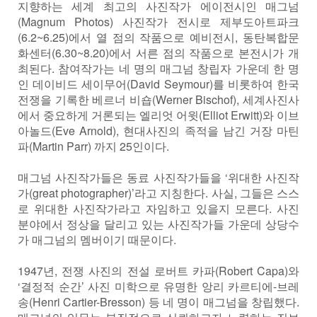
지향하는 세계 최고의 사진작가 에이전시인 매그넘
(Magnum Photos) 사진작가 전시로 제부도아트파크
(6.2~6.25)에서 열 점의 작품으로 예비전시, 동탄복합문
화센터(6.30~8.20)에서 서른 점의 작품으로 본전시가 개
최된다. 참여작가는 네 명의 매그넘 창립자 가운데 한 명
인 데이비드 세이무어(David Seymour)를 비롯하여 한국
전쟁을 기록한 베르너 비숍(Werner Bischof), 세계사진사
에서 중요하게 거론되는 엘리엇 어윗(Elliot Erwitt)와 이브
아놀드(Eve Arnold), 현대사진의 족적을 남긴 거장 마틴
파(Martin Parr) 까지 25인이다.
매그넘 사진작가들은 동료 사진작가들을 ‘위대한 사진작
가(great photographer)’라고 지칭한다. 사실, 그들은 스스
로 위대한 사진작가라고 자임하고 있을지 모른다. 사진
분야에서 정상을 달리고 있는 사진작가들 가운데 상당수
가 매그넘의 멤버이기 때문이다.
1947년, 전쟁 사진의 전설 로버트 카파(Robert Capa)와
‘결정적 순간’ 사진 미학으로 유명한 앙리 카르티에-브레
송(Henri Cartier-Bresson) 등 네 명이 매그넘을 창립했다.