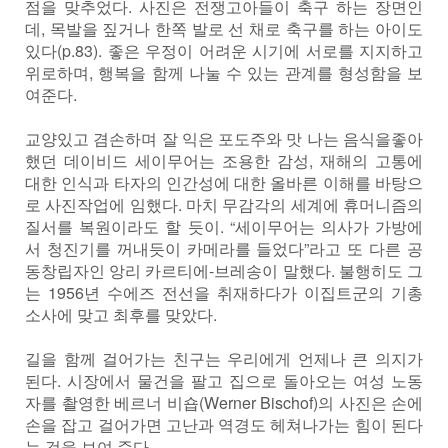
점을 맞추었다. 사진은 전쟁고아들이 축구 하는 장면인
데, 목발을 짚거나 한쪽 발로 선 채로 축구를 하는 아이도
있다(p.83). 좋은 우정이 어려운 시기에 서로를 지지하고
위로하며, 행복을 함께 나눌 수 있는 관계를 형성함을 보
여준다.
교양있고 겸손하며 잘 익은 포도주와 맛 나는 음식을좋아
했던 데이비드 세이무어는 조용한 감성, 재해의 고통에
대한 인식과 타자의 인간성에 대한 올바른 이해를 바탕으
로 사진작업에 임했다. 마치 무감각의 세계에 휴머니즘의
질서를 복원이라도 할 듯이. “세이무어는 의사가 가방에
서 청진기를 꺼내듯이 카메라를 들었다”라고 또 다른 공
동창립자인 앙리 카르티에-브레송이 말했다. 불행히도 그
는 1956년 수에즈 전선을 취재하다가 이집트군의 기총
소사에 맞고 최후를 맞았다.
길을 함께 걸어가는 친구는 우리에게 언제나 큰 의지가
된다. 시장에서 물건을 팔고 집으로 돌아오는 여성 노동
자를 촬영한 베르너 비숍(Werner Bischof)의 사진은 손에
손을 잡고 걸어가면 고난과 역경도 헤쳐나가는 힘이 된다
는 것을 보여 준다.