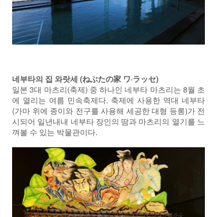
네부타의 집 와랏세 (ねぶたの家 ワ·ラッセ)
일본 3대 마츠리(축제) 중 하나인 네부타 마츠리는 8월 초
에 열리는 여름 민속축제다. 축제에 사용한 역대 네부타
(가마 위에 종이와 전구를 사용해 세공한 대형 등롱)가 전
시되어 일년내내 네부타 장인의 땀과 마츠리의 열기를 느
껴볼 수 있는 박물관이다.