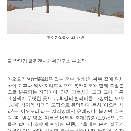
고소가와라시의 해변
글 박민경 출판전시기획연구소 부소장
아오모리현(靑森縣)은 일본 혼슈(本州)의 북쪽 끝에 위치
하여 기후나 역사·지리학적으로 홋카이도와 함께 북일본
으로 분류되는 지역이다. 연간 기후차가 크고 그에 따른
계절색이 뚜렷한 곳으로, 최상의 퀄리티를 자랑하는 오마
(大間) 참치와 사과의 고장으로 유명하다. 특히 ‘아오리 사
과’는 ‘아오모리’라는 지역명에서 유래됐다. 봄이면 일본
의 3대 벚꽃 명소, 여름은 네부타 축제(青森ねぶた祭), 가
을은 칼데라 호수에 반영된 단풍, 겨울에는 순백 설국의
매력이 가득하다. 번잡한 도심을 벗어나 때 묻지 않은 자