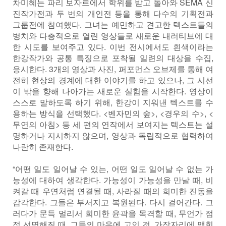
차미혜는 파리 보자르에서 학위를 받고 돌아와 SEMA 신
진작가전과 두 번의 개인전 등을 통해 다수의 기획전과
그룹전에 참여했다. 그녀는 예민하고 견고한 텍스트들의
병치와 다층적으로 열린 영상들로 새로운 내러티브에 대
한 시도를 보여주고 있다. 이번 전시에서도 흰색이라는
한강작가와 공통 특징으로 포착될 일련의 대상을 수집,
응시한다. 3개의 영상과 사진, 퍼포먼스 오브제를 통해 여
전히 현상의 경계에 대한 이야기를 하고 있으나, 그 시선
이 밖을 향해 나아가는 새로운 실험을 시작한다. 영상이
스스로 말하도록 하기 위해, 한강이 지워낸 텍스트를 수
용하는 방식을 선택했다. <벤자민의 숲>, <경우의 수>, <
무연의 아침> 등 세 편의 연작에서 보여지는 텍스트는 설
명하거나 지시하지 않으며, 영상과 독립적으로 협력하여
나란히 존재한다.
“어떤 일도 일어날 수 있는, 어떤 일도 일어날 수 없는 가
능성에 대하여 생각한다. 가능성이 가능성을 만날 때, 비
켜갈 때 우연처럼 연결될 때, 사라질 때의 희미한 진동을
감각한다. 그들은 부서지고 복원된다. 다시 걸어간다. 그
러다가 문득 멀리서 희미한 윤곽을 목격할 때, 무언가 점
점 선명해질 때, 그들의 마음에 고인 것, 가장자리에 맺힌