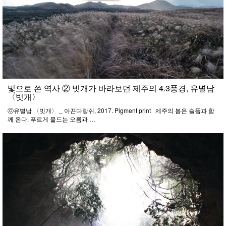
빛으로 쓴 역사 ② 빗개가 바라보던 제주의 4.3풍경, 유별남
〈빗개〉
ⓒ유별남 〈빗개〉 _ 아끈다랑쉬, 2017. Pigment print 제주의 봄은 슬픔과 함
께 온다. 푸르게 물드는 오름과 …