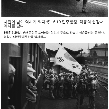
사진이 남아 역사가 되다 ⑥ : 6.10 민주항쟁, 격동의 현장서
역사를 담다
1987. 6.26일, 부산 문현동 로터리는 함성과 구호로 하늘이 뒤흔들리는 듯 했다.
경찰이 다탄두최루탄을 발사하…